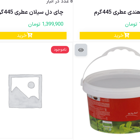
8 عدد در انبار
ی عطری 445گرم
چای دل سیلان عطری 445گرم
تومان
1,399,900
تومان
خرید
خرید
ناموجود