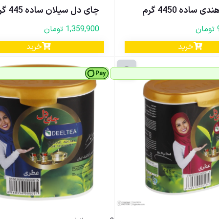
 ساده 4450 گرم
چای دل سیلان ساده 445 گرم
تومان
1,359,900
تومان
خرید
خرید