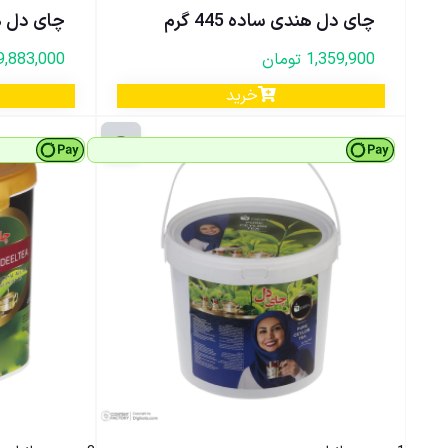
چای دل هندی ساده 445 گرم
چای دل هندی
1,359,900
تومان
9,883,000
خرید