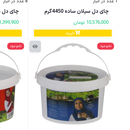
1 عدد در انبار
8 عدد در انبار
چای دل سیلان ساده 4450گرم
چای دل هند
10,576,000
تومان
1,399,900
خرید
ناموجود
ناموجود