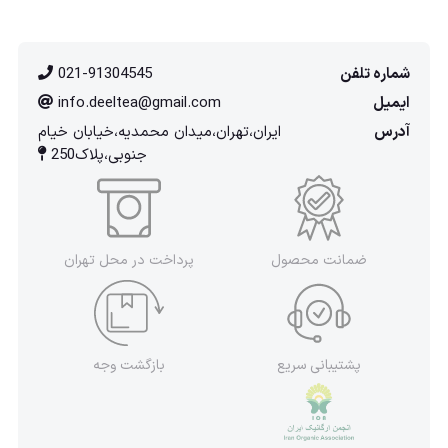
شماره تلفن
021-91304545
ایمیل
info.deeltea@gmail.com
آدرس
ایران،تهران،میدان محمدیه،خیابان خیام
جنوبی،پلاک250
ضمانت محصول
پرداخت در محل تهران
پشتیبانی سریع
بازگشت وجه