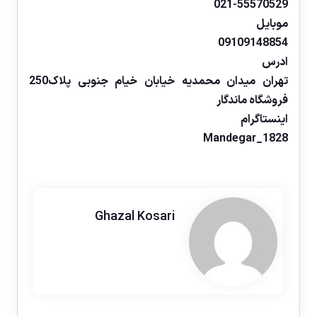
021-55570529
موبایل
09109148854
ادرس
تهران میدان محمدیه خیابان خیام جنوبی پلاک250
فروشگاه ماندگار
اینستاگرام
Mandegar_1828
Ghazal Kosari