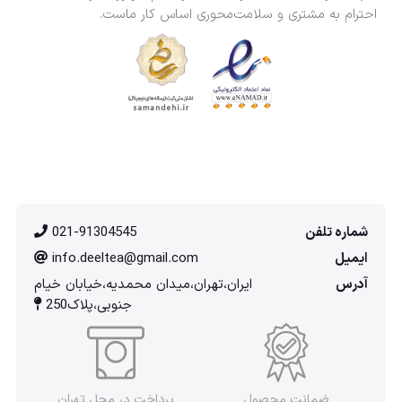
احترام به مشتری و سلامت‌محوری اساس کار ماست.
شماره تلفن
021-91304545
ایمیل
info.deeltea@gmail.com
آدرس
ایران،تهران،میدان محمدیه،خیابان خیام
جنوبی،پلاک250
ضمانت محصول
پرداخت در محل تهران